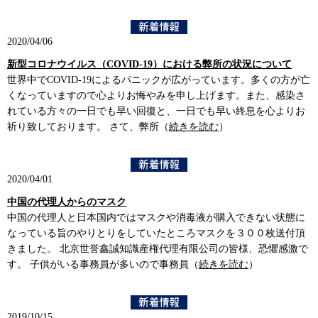
2020/04/06
新型コロナウイルス（COVID-19）における弊所の状況について
世界中でCOVID-19によるパニックが広がっています。多くの方が亡
くなっていますので心よりお悔やみを申し上げます。また、感染さ
れている方々の一日でも早い回復と、一日でも早い終息を心よりお
祈り致しております。 さて、弊所（
続きを読む
）
2020/04/01
中国の代理人からのマスク
中国の代理人と日本国内ではマスクや消毒液が購入できない状態に
なっている旨のやりとりをしていたところマスクを３００枚送付頂
きました。 北京世誉鑫誠知識産権代理有限公司の皆様、恐懼感激で
す。 子供がいる事務員が多いので事務員（
続きを読む
）
2019/10/15