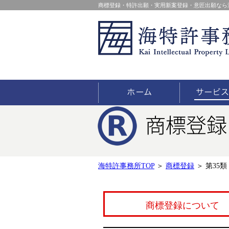
商標登録・特許出願・実用新案登録・意匠出願なら
海特許事務所TOP
＞
商標登録
＞
第35
商標登録について