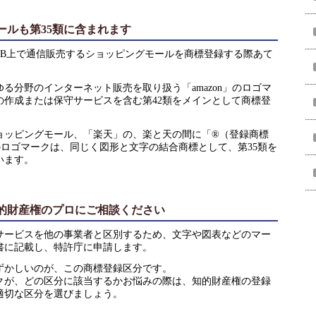
ールも第35類に含まれます
EB上で通信販売するショッピングモールを商標登録する際あて
る分野のインターネット販売を取り扱う「amazon」のロゴマ
の作成または保守サービスを含む第42類をメインとして商標登
ョッピングモール、「楽天」の、楽と天の間に「®（登録商標
ロゴマークは、同じく図形と文字の結合商標として、第35類を
います。
的財産権のプロにご相談ください
サービスを他の事業者と区別するため、文字や図表などのマー
書に記載し、特許庁に申請します。
ずかしいのが、この商標登録区分です。
クが、どの区分に該当するかお悩みの際は、知的財産権の登録
適切な区分を選びましょう。