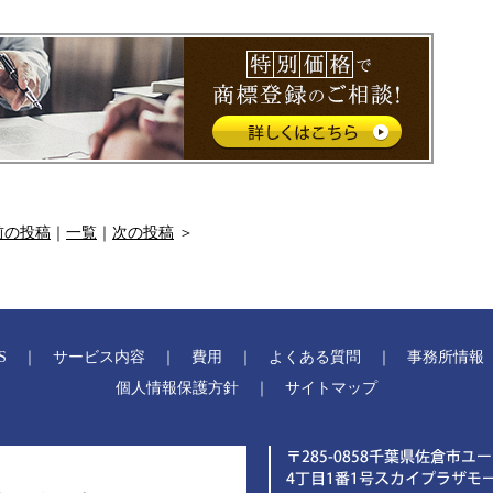
前の投稿
｜
一覧
｜
次の投稿
＞
S
｜
サービス内容
｜
費用
｜
よくある質問
｜
事務所情報
個人情報保護方針
｜
サイトマップ